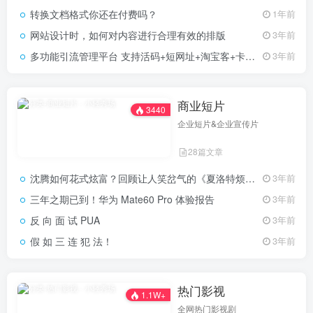
转换文档格式你还在付费吗？
1年前
网站设计时，如何对内容进行合理有效的排版
3年前
多功能引流管理平台 支持活码+短网址+淘宝客+卡片分享等 PHP网站源码
3年前
商业短片
3440
企业短片&企业宣传片
28篇文章
沈腾如何花式炫富？回顾让人笑岔气的《夏洛特烦恼》姊妹篇-《西虹市首富》
3年前
三年之期已到！华为 Mate60 Pro 体验报告
3年前
反 向 面 试 PUA
3年前
假 如 三 连 犯 法！
3年前
热门影视
1.1W+
全网热门影视剧