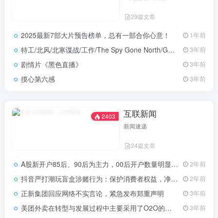
29篇文章
2025最新7部大片预告榜单，总有一部合你心意！
1年前
特工/北风/北寒谍战/工作/The Spy Gone North/Gongjak
3年前
剧情片《黑色直播》
3年前
摸心第六感
3年前
互联新闻
2403
新闻速递
24篇文章
A股新开户85后、90后为主力，00后开户数量明显提升
2年前
抖音严打潮玩盲盒涉赌行为：保护消费者权益，净化市场环境
2年前
正新集团回应网络不实言论，紧急发布郑重声明
3年前
美团外卖在转型与发展过程中主要采用了O2O的商业模式，分析其商业模式的关键要素
3年前