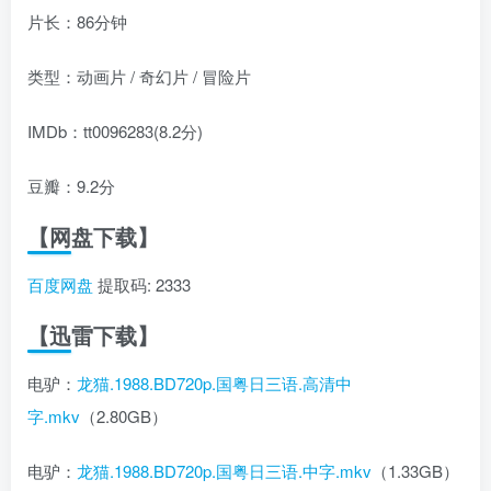
片长：86分钟
类型：动画片 / 奇幻片 / 冒险片
IMDb：tt0096283(8.2分)
豆瓣：9.2分
【网盘下载】
百度网盘
提取码: 2333
【迅雷下载】
电驴：
龙猫.1988.BD720p.国粤日三语.高清中
字.mkv
（2.80GB）
电驴：
龙猫.1988.BD720p.国粤日三语.中字.mkv
（1.33GB）