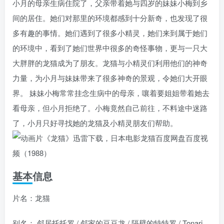
小月的母亲生病住院了，父亲带着她与四岁的妹妹小梅到乡
间的居住。她们对那里的环境都感到十分新奇，也发现了很
多有趣的事情。她们遇到了很多小精灵，她们来到属于她们
的环境中，看到了她们世界中很多的奇怪事物，更与一只大
大胖胖的龙猫成为了朋友。龙猫与小精灵们利用他们的神奇
力量，为小月与妹妹带来了很多神奇的景观，令她们大开眼
界。 妹妹小梅常常挂念生病中的母亲，嚷着要姐姐带着她去
看母亲，但小月拒绝了。小梅竟然自己前往，不料途中迷路
了，小月只好寻找她的龙猫及小精灵朋友们帮助。
基本信息
片名：龙猫
别名： 邻居托托罗 / 邻家的豆豆龙 / 隔壁的特特罗 / Tonari