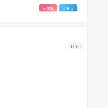
关注
私信
排序