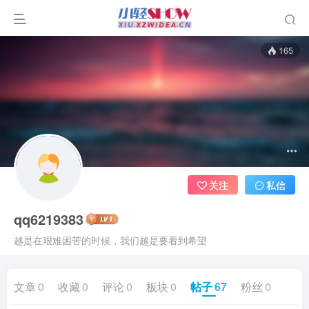
165
关注
私信
qq6219383
越是在艰难困苦的时候，我们越是要看到希望
文章
0
收藏
0
评论
0
板块
0
帖子
67
粉丝
0