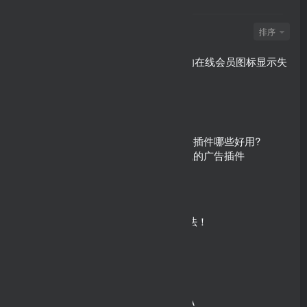
发布
排序
51
Discuz模板中的在线会员图标显示失
败怎么办？
WordPress广告插件哪些好用?
WordPress赚钱的广告插件
假 如 三 连 犯 法！
反 向 面 试 PUA