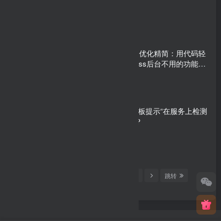
WordPress后台优化精简：用代码轻
松删除WordPress后台不用的功能和
菜单
phpMyAdmin面板提示“在服务上检测
到错误”怎么办？
1
2
3
4
…
9
跳转