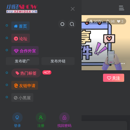
96W+
98
3
首页
论坛
合作外宣
发布硬广
发布外链
HOT
热门标签
关注
友链申请
站长可乐
小黑屋
管理员
小轻IP创始人
登录
注册
找回密码
文章
51
收藏
0
评论
1
粉丝
3